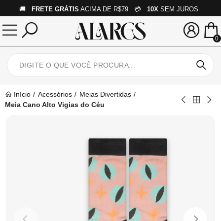
🚚
FRETE GRÁTIS
ACIMA DE R$79 💳
10X
SEM JUROS
0
Início
Acessórios
Meias Divertidas
Meia Cano Alto Vigias do Céu