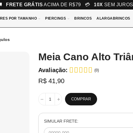
🚚
FRETE GRÁTIS
ACIMA DE R$79 💳
10X
SEM JURO
RES POR TAMANHO
PIERCINGS
BRINCOS
ALARGABRINCOS
gulos
Meia Cano Alto Tri
Avaliação:
(0)
R$ 41,90
COMPRAR
SIMULAR FRETE: