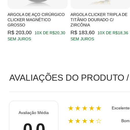
C/
ARGOLA DE AÇO CIRÚRGICO
ARGOLA CLICKER TRIPLA DE
CLICKER MAGNÉTICO
TITÂNIO DOURADO C/
GROSSO
ZIRCÔNIA
19
R$ 203,00
R$ 183,60
10X DE R$20,30
10X DE R$18,36
SEM JUROS
SEM JUROS
AVALIAÇÕES DO PRODUTO /
★★★★★
Excelente
Avaliação Média
★★★★☆
Bom
0.0