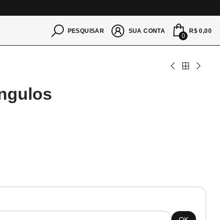
S
R$ 0,00
PESQUISAR
SUA CONTA
0
ângulos
OK