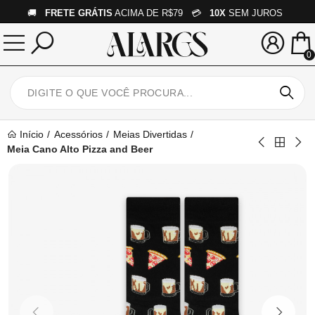
🚚
FRETE GRÁTIS
ACIMA DE R$79 💳
10X
SEM JUROS
0
Início
Acessórios
Meias Divertidas
Meia Cano Alto Pizza and Beer