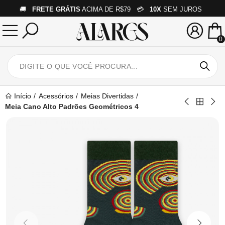
🚚
FRETE GRÁTIS
ACIMA DE R$79 💳
10X
SEM JUROS
0
Início
Acessórios
Meias Divertidas
Meia Cano Alto Padrões Geométricos 4