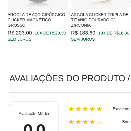
C/
ARGOLA DE AÇO CIRÚRGICO
ARGOLA CLICKER TRIPLA DE
CLICKER MAGNÉTICO
TITÂNIO DOURADO C/
GROSSO
ZIRCÔNIA
19
R$ 203,00
R$ 183,60
10X DE R$20,30
10X DE R$18,36
SEM JUROS
SEM JUROS
AVALIAÇÕES DO PRODUTO /
★★★★★
Excelente
Avaliação Média
★★★★☆
Bom
0.0