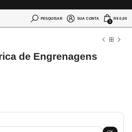
S
R$ 0,00
PESQUISAR
SUA CONTA
0
rica de Engrenagens
OK