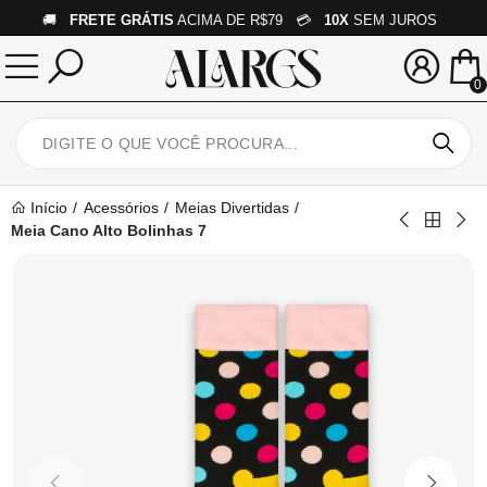
🚚
FRETE GRÁTIS
ACIMA DE R$79 💳
10X
SEM JUROS
0
Início
Acessórios
Meias Divertidas
Meia Cano Alto Bolinhas 7