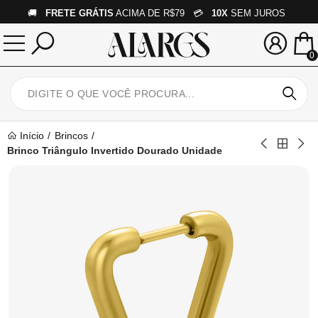
🚚
FRETE GRÁTIS
ACIMA DE R$79 💳
10X
SEM JUROS
0
Início
Brincos
Brinco Triângulo Invertido Dourado Unidade