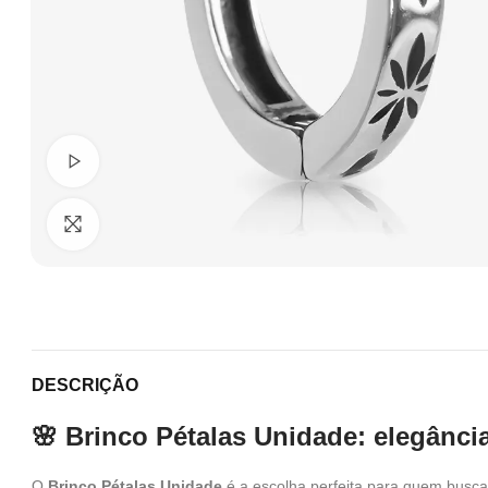
Ver Vídeo
Clique para ampliar
DESCRIÇÃO
🌸 Brinco Pétalas Unidade: elegância
O
Brinco Pétalas Unidade
é a escolha perfeita para quem busca 