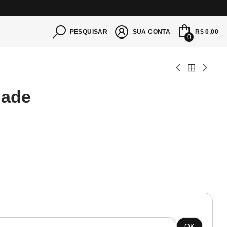
S
R$ 0,00
PESQUISAR
SUA CONTA
0
dade
OK