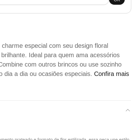
 charme especial com seu design floral
brilhante. Ideal para quem ama acessórios
. Combine com outros brincos ou use sozinho
 o dia a dia ou ocasiões especiais.
Confira mais
ento prateado e formato de flor estilizada, essa peça une estilo