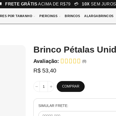
🚚
FRETE GRÁTIS
ACIMA DE R$79 💳
10X
SEM JURO
RES POR TAMANHO
PIERCINGS
BRINCOS
ALARGABRINCOS
Brinco Pétalas Uni
Avaliação:
(0)
R$ 53,40
COMPRAR
SIMULAR FRETE: