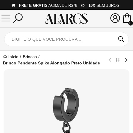
🚚
FRETE GRÁTIS
ACIMA DE R$79 💳
10X
SEM JUROS
0
Início
Brincos
Brinco Pendente Spike Alongado Preto Unidade