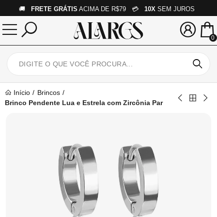
🚚
FRETE GRÁTIS
ACIMA DE R$79 💳
10X
SEM JUROS
0
Início
Brincos
Brinco Pendente Lua e Estrela com Zircônia Par