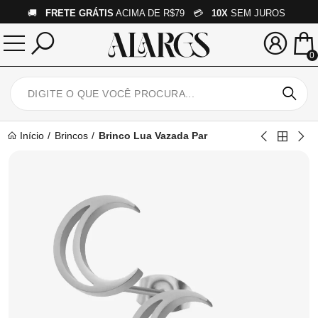
🚚
FRETE GRÁTIS
ACIMA DE R$79 💳
10X
SEM JUROS
0
Início
Brincos
Brinco Lua Vazada Par