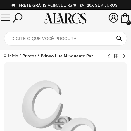
🚚
FRETE GRÁTIS
ACIMA DE R$79 💳
10X
SEM JUROS
0
Início
Brincos
Brinco Lua Minguante Par