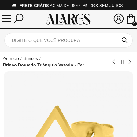
🚚
FRETE GRÁTIS
ACIMA DE R$79 💳
10X
SEM JUROS
0
Início
Brincos
Brinco Dourado Triângulo Vazado - Par