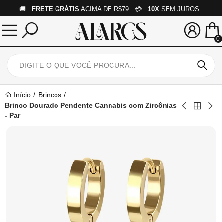
🚚
FRETE GRÁTIS
ACIMA DE R$79 💳
10X
SEM JUROS
0
Início
Brincos
Brinco Dourado Pendente Cannabis com Zircônias
- Par