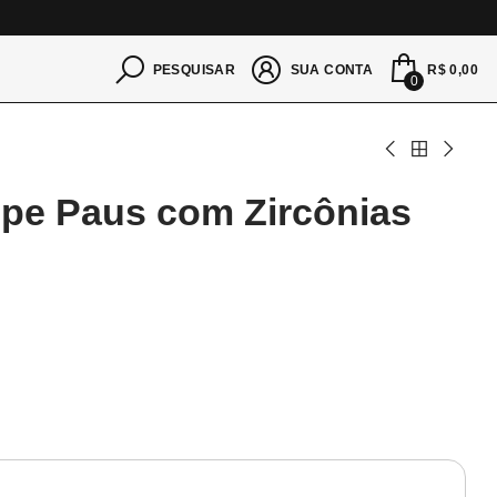
S
R$ 0,00
PESQUISAR
SUA CONTA
0
pe Paus com Zircônias