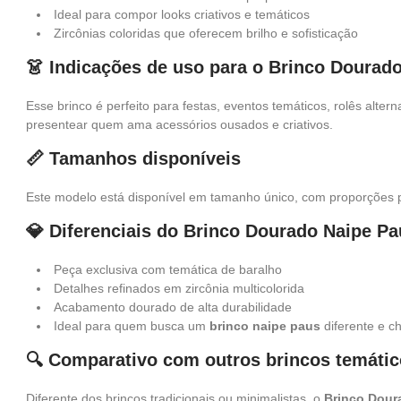
Ideal para compor looks criativos e temáticos
Zircônias coloridas que oferecem brilho e sofisticação
👗 Indicações de uso para o Brinco Dourad
Esse brinco é perfeito para festas, eventos temáticos, rolês alte
presentear quem ama acessórios ousados e criativos.
📏 Tamanhos disponíveis
Este modelo está disponível em tamanho único, com proporções p
💎 Diferenciais do Brinco Dourado Naipe P
Peça exclusiva com temática de baralho
Detalhes refinados em zircônia multicolorida
Acabamento dourado de alta durabilidade
Ideal para quem busca um
brinco naipe paus
diferente e c
🔍 Comparativo com outros brincos temáti
Diferente dos brincos tradicionais ou minimalistas, o
Brinco Dour