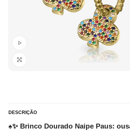
Ver Vídeo
Clique para ampliar
DESCRIÇÃO
♠️✨ Brinco Dourado Naipe Paus: ous