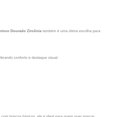
rinco Dourado Zircônia
também é uma ótima escolha para
brando conforto e destaque visual.
com brincos básicos, ele é ideal para quem quer marcar