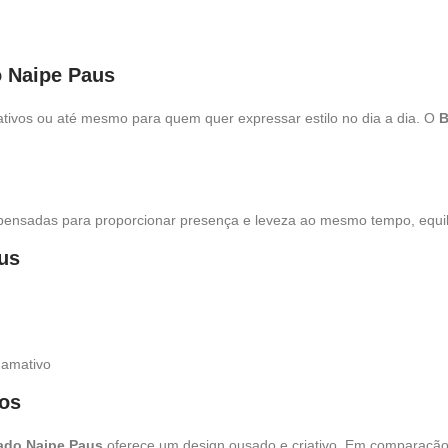
o Naipe Paus
rnativos ou até mesmo para quem quer expressar estilo no dia a dia. O
B
ensadas para proporcionar presença e leveza ao mesmo tempo, equili
aus
hamativo
cos
ado Naipe Paus
oferece um design ousado e criativo. Em comparação 