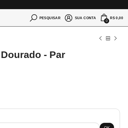
S
R$ 0,00
PESQUISAR
SUA CONTA
0
 Dourado - Par
OK