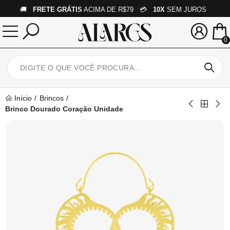
🚚
FRETE GRÁTIS
ACIMA DE R$79 💳
10X
SEM JUROS
0
Início
Brincos
Brinco Dourado Coração Unidade