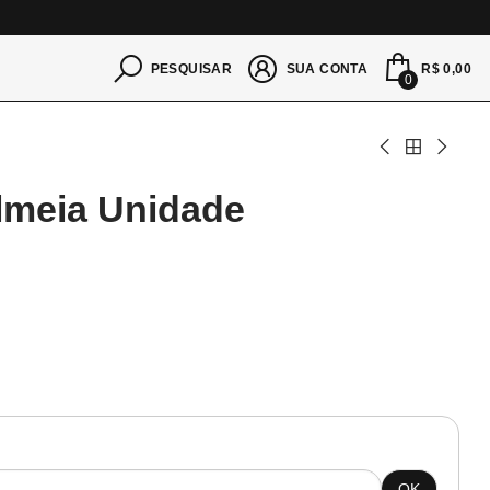
S
R$ 0,00
PESQUISAR
SUA CONTA
0
lmeia Unidade
OK