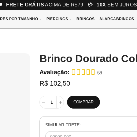
🚚
FRETE GRÁTIS
ACIMA DE R$79 💳
10X
SEM JURO
RES POR TAMANHO
PIERCINGS
BRINCOS
ALARGABRINCOS
Brinco Dourado Co
Avaliação:
(0)
R$ 102,50
COMPRAR
SIMULAR FRETE: