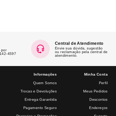
Central de Atendimento
Envie sua dúvida, sugestão
 por
ou reclamação pela central de
7142-4597
atendimento.
Informações
Minha Conta
Quem Somos
Perfil
Trocas e Devoluções
Meus Pedidos
Entrega Garantida
Descontos
Pagamento Seguro
Endereços