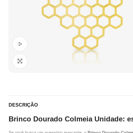
Ver Vídeo
Clique para ampliar
DESCRIÇÃO
Brinco Dourado Colmeia Unidade: es
Se você busca um acessório marcante, o
Brinco Dourado Colme