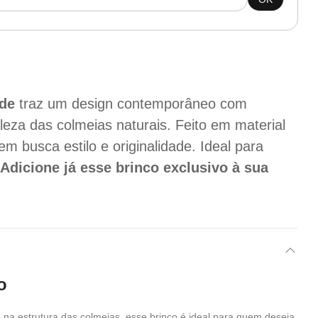
de
traz um design contemporâneo com
eza das colmeias naturais. Feito em material
uem busca estilo e originalidade. Ideal para
.
Adicione já esse brinco exclusivo à sua
o
 na estrutura das colmeias, esse brinco é ideal para quem deseja