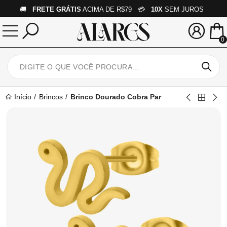
🚚
FRETE GRÁTIS
ACIMA DE R$79 💳
10X
SEM JUROS
0
Início
Brincos
Brinco Dourado Cobra Par