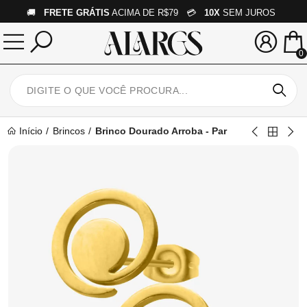
🚚
FRETE GRÁTIS
ACIMA DE R$79 💳
10X
SEM JUROS
0
Início
Brincos
Brinco Dourado Arroba - Par