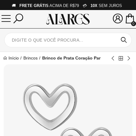
🚚
FRETE GRÁTIS
ACIMA DE R$79 💳
10X
SEM JUROS
0
Início
Brincos
Brinco de Prata Coração Par