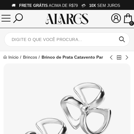
🚚
FRETE GRÁTIS
ACIMA DE R$79 💳
10X
SEM JUROS
0
Início
Brincos
Brinco de Prata Catavento Par