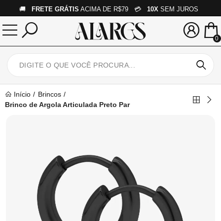
🚚
FRETE GRÁTIS
ACIMA DE R$79 💳
10X
SEM JUROS
0
Início
Brincos
Brinco de Argola Articulada Preto Par