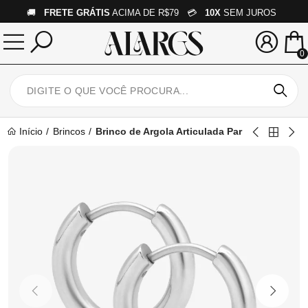
🚚
FRETE GRÁTIS
ACIMA DE R$79 💳
10X
SEM JUROS
0
Início
Brincos
Brinco de Argola Articulada Par