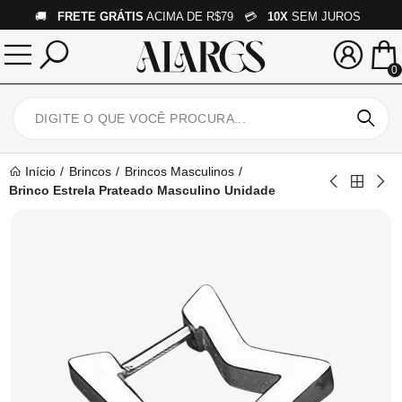
🚚
FRETE GRÁTIS
ACIMA DE R$79 💳
10X
SEM JUROS
0
Início
Brincos
Brincos Masculinos
Brinco Estrela Prateado Masculino Unidade