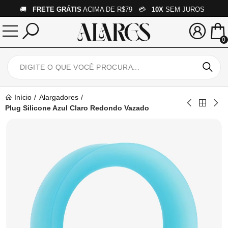
🚚
FRETE GRÁTIS
ACIMA DE R$79 💳
10X
SEM JUROS
0
Início
Alargadores
Plug Silicone Azul Claro Redondo Vazado