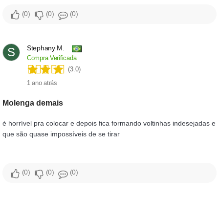
0
0
0
Stephany M.
S
Compra Verificada
(3.0)
1 ano atrás
molenga demais
é horrível pra colocar e depois fica formando voltinhas indesejadas e
que são quase impossíveis de se tirar
0
0
0