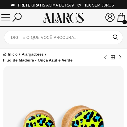
🚚
FRETE GRÁTIS
ACIMA DE R$79 💳
10X
SEM JUROS
0
Início
Alargadores
Plug de Madeira - Onça Azul e Verde