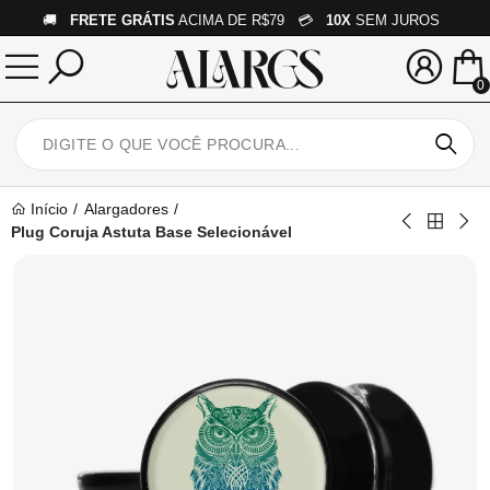
🚚
FRETE GRÁTIS
ACIMA DE R$79 💳
10X
SEM JUROS
0
Início
Alargadores
Plug Coruja Astuta Base Selecionável