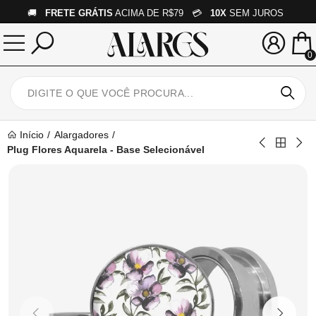
🚚
FRETE GRÁTIS
ACIMA DE R$79 💳
10X
SEM JUROS
0
Início
Alargadores
Plug Flores Aquarela - Base Selecionável