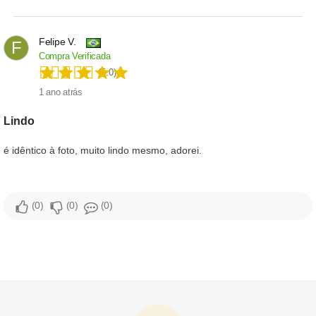
Felipe V.
F
Compra Verificada
(5.0)
1 ano atrás
lindo
é idêntico à foto, muito lindo mesmo, adorei.
0
0
0