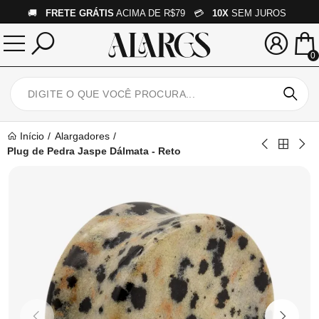
🚚
FRETE GRÁTIS
ACIMA DE R$79 💳
10X
SEM JUROS
0
Início
Alargadores
Plug de Pedra Jaspe Dálmata - Reto