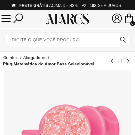
🚚
FRETE GRÁTIS
ACIMA DE R$79 💳
10X
SEM JUROS
0
Início
Alargadores
Plug Matemática do Amor Base Selecionável