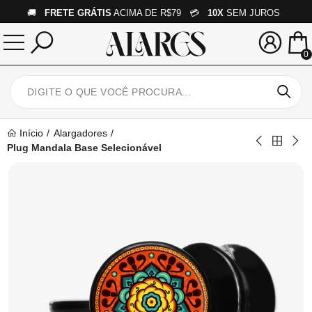
🚚
FRETE GRÁTIS
ACIMA DE R$79 💳
10X
SEM JUROS
0
Início
Alargadores
Plug Mandala Base Selecionável