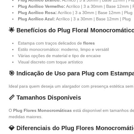
Plug Acrílico Branco:
Acrílico | 3 a 30mm | Base 12mm | Pl
Plug Acrílico Vermelho:
Acrílico | 3 a 30mm | Base 12mm | 
Plug Acrílico Rosa:
Acrílico | 3 a 30mm | Base 12mm | Plug
Plug Acrílico Azul:
Acrílico | 3 a 30mm | Base 12mm | Plug
🌟 Benefícios do Plug Floral Monocromátic
Estampa com traços delicados de
flores
Estilo monocromático: moderno, limpo e versátil
Várias opções de material e tipo de encaixe
Visual discreto com toque artístico
🎯 Indicação de Uso para Plug com Estampa
Ideal para quem deseja um alargador com presença estética se
📏 Tamanhos Disponíveis
O
Plug Flores Monocromáticas
está disponível em tamanhos d
medidas maiores.
💎 Diferenciais do Plug Flores Monocromát