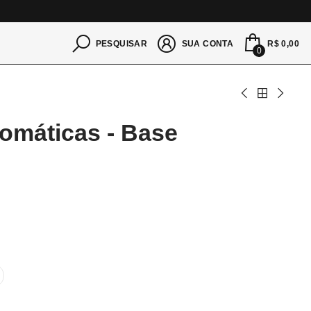
S
R$ 0,00
PESQUISAR
SUA CONTA
0
omáticas - Base