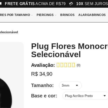
🚚
FRETE GRÁTIS
ACIMA DE R$79 💳
10X
SEM JURO
RES POR TAMANHO
PIERCINGS
BRINCOS
ALARGABRINCOS
elecionável
Plug Flores Monocr
Selecionável
Avaliação:
(0)
R$ 34,90
Tamanho
Base e cor