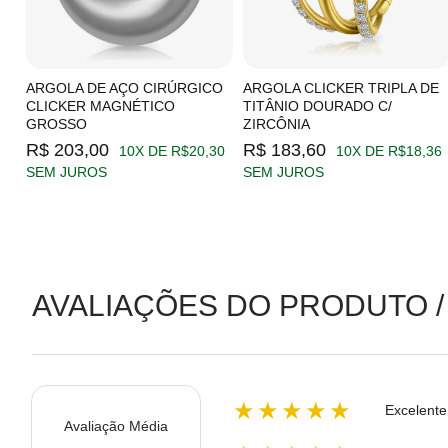
C/
ARGOLA DE AÇO CIRÚRGICO
ARGOLA CLICKER TRIPLA DE
CLICKER MAGNÉTICO
TITÂNIO DOURADO C/
GROSSO
ZIRCÔNIA
19
R$ 203,00
R$ 183,60
10X DE R$20,30
10X DE R$18,36
SEM JUROS
SEM JUROS
AVALIAÇÕES DO PRODUTO /
★★★★★
Excelente
Avaliação Média