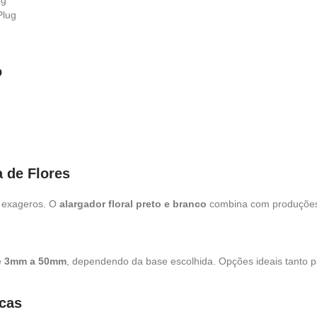
ug
Plug
o
 de Flores
m exageros. O
alargador floral preto e branco
combina com produções a
e
3mm a 50mm
, dependendo da base escolhida. Opções ideais tanto 
icas