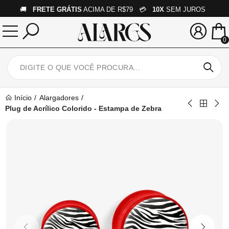
🚚
FRETE GRÁTIS
ACIMA DE R$79 💳
10X
SEM JUROS
0
Início
Alargadores
Plug de Acrílico Colorido - Estampa de Zebra