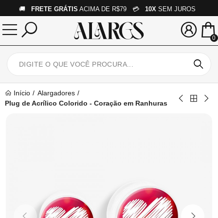
🚚
FRETE GRÁTIS
ACIMA DE R$79 💳
10X
SEM JUROS
0
Início
Alargadores
Plug de Acrílico Colorido - Coração em Ranhuras