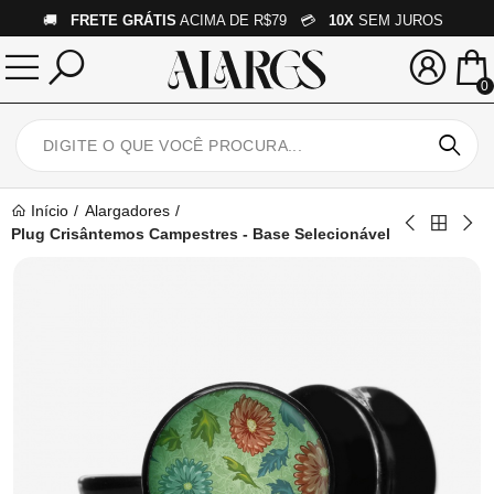
🚚
FRETE GRÁTIS
ACIMA DE R$79 💳
10X
SEM JUROS
0
Início
Alargadores
Plug Crisântemos Campestres - Base Selecionável