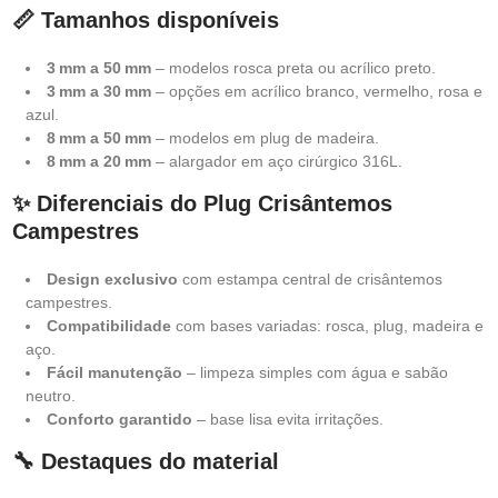
📏 Tamanhos disponíveis
3 mm a 50 mm
– modelos rosca preta ou acrílico preto.
3 mm a 30 mm
– opções em acrílico branco, vermelho, rosa e
azul.
8 mm a 50 mm
– modelos em plug de madeira.
8 mm a 20 mm
– alargador em aço cirúrgico 316L.
✨ Diferenciais do Plug Crisântemos
Campestres
Design exclusivo
com estampa central de crisântemos
campestres.
Compatibilidade
com bases variadas: rosca, plug, madeira e
aço.
Fácil manutenção
– limpeza simples com água e sabão
neutro.
Conforto garantido
– base lisa evita irritações.
🔧 Destaques do material