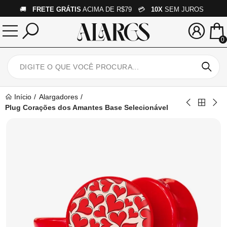
🚚
FRETE GRÁTIS
ACIMA DE R$79 💳
10X
SEM JUROS
0
Início
Alargadores
Plug Corações dos Amantes Base Selecionável