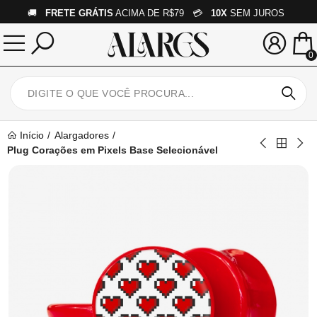
🚚
FRETE GRÁTIS
ACIMA DE R$79 💳
10X
SEM JUROS
0
Início
Alargadores
Plug Corações em Pixels Base Selecionável