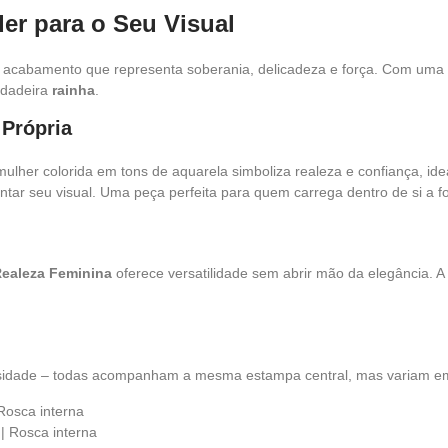
er para o Seu Visual
 acabamento que representa soberania, delicadeza e força. Com uma m
rdadeira
rainha
.
 Própria
mulher colorida em tons de aquarela simboliza realeza e confiança, i
tar seu visual. Uma peça perfeita para quem carrega dentro de si a 
Realeza Feminina
oferece versatilidade sem abrir mão da elegância. A
sidade – todas acompanham a mesma estampa central, mas variam em 
Rosca interna
| Rosca interna