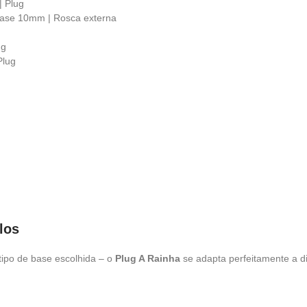
| Plug
Base 10mm | Rosca externa
ug
Plug
los
tipo de base escolhida – o
Plug A Rainha
se adapta perfeitamente a d