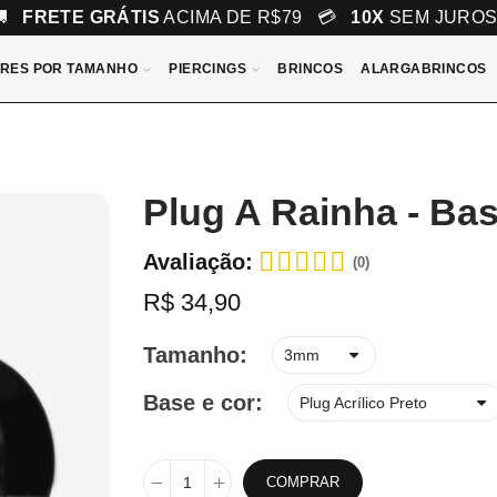
🚚
FRETE GRÁTIS
ACIMA DE R$79 💳
10X
SEM JURO
RES POR TAMANHO
PIERCINGS
BRINCOS
ALARGABRINCOS
Plug A Rainha - Ba
Avaliação:
(0)
R$ 34,90
Tamanho
Base e cor
COMPRAR