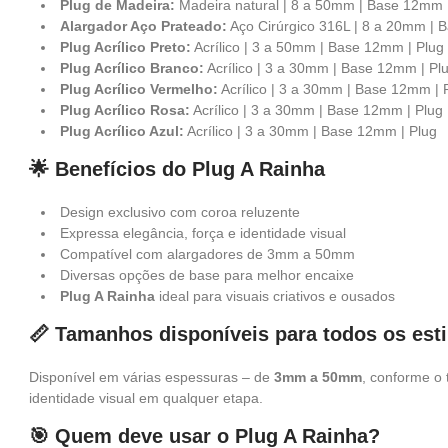
Plug de Madeira:
Madeira natural | 8 a 50mm | Base 12mm 
Alargador Aço Prateado:
Aço Cirúrgico 316L | 8 a 20mm | 
Plug Acrílico Preto:
Acrílico | 3 a 50mm | Base 12mm | Plug
Plug Acrílico Branco:
Acrílico | 3 a 30mm | Base 12mm | Pl
Plug Acrílico Vermelho:
Acrílico | 3 a 30mm | Base 12mm | 
Plug Acrílico Rosa:
Acrílico | 3 a 30mm | Base 12mm | Plug
Plug Acrílico Azul:
Acrílico | 3 a 30mm | Base 12mm | Plug
🌟 Benefícios do Plug A Rainha
Design exclusivo com coroa reluzente
Expressa elegância, força e identidade visual
Compatível com alargadores de 3mm a 50mm
Diversas opções de base para melhor encaixe
Plug A Rainha
ideal para visuais criativos e ousados
📏 Tamanhos disponíveis para todos os esti
Disponível em várias espessuras – de
3mm a 50mm
, conforme o 
identidade visual em qualquer etapa.
🎯 Quem deve usar o Plug A Rainha?