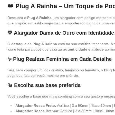
👑 Plug A Rainha – Um Toque de Pod
Descubra o
Plug A Rainha
, um alargador com design marcante e
que propõe: um estilo majestoso e empoderado digno de uma ve
💛 Alargador Dama de Ouro com Identidade
O destaque do
Plug A Rainha
está na sua estética imponente. A 
joia é feita para você que valoriza
autenticidade
e
atitude
ao mon
✨ Plug Realeza Feminina em Cada Detalhe
Seja para compor um look criativo, feminino ou temático, o
Plug 
peça que fala por você, mesmo em silêncio.
🔩 Escolha sua base preferida
Você escolhe a base que mais combina com o seu gosto e neces
Alargador Rosca Preto:
Acrílico | 3 a 50mm | Base 10mm | 
Alargador Rosca Branco:
Acrílico | 3 a 30mm | Base 10mm 