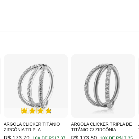
(1)
ARGOLA CLICKER TITÂNIO
ARGOLA CLICKER TRIPLA DE
ZIRCÔNIA TRIPLA
TITÂNIO C/ ZIRCÔNIA
R$ 173,70
R$ 173,50
10X DE R$17,37
10X DE R$17,35