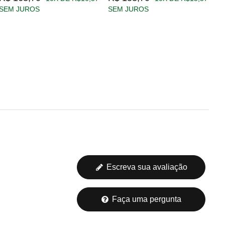
SEM JUROS
SEM JUROS
S
Escreva sua avaliação
Faça uma pergunta