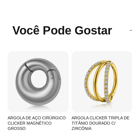
Você Pode Gostar
C/
ARGOLA DE AÇO CIRÚRGICO
ARGOLA CLICKER TRIPLA DE
CLICKER MAGNÉTICO
TITÂNIO DOURADO C/
GROSSO
ZIRCÔNIA
19