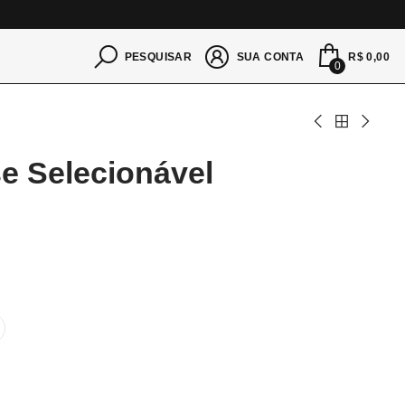
S
R$ 0,00
PESQUISAR
SUA CONTA
0
se Selecionável