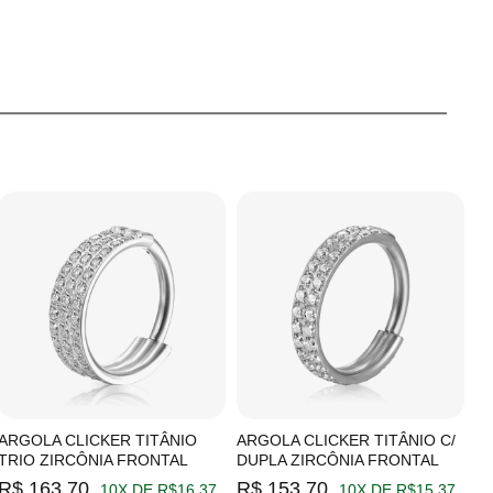
ARGOLA CLICKER TITÂNIO
ARGOLA CLICKER TITÂNIO C/
A
TRIO ZIRCÔNIA FRONTAL
DUPLA ZIRCÔNIA FRONTAL
Z
R$ 163,70
R$ 153,70
R
10X DE R$16,37
10X DE R$15,37