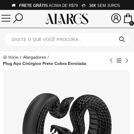
🚚
FRETE GRÁTIS
ACIMA DE R$79 💳
10X
SEM JUROS
0
Início
Alargadores
Plug Aço Cirúrgico Preto Cobra Enrolada