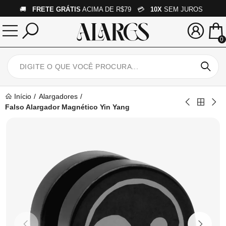
🚚
FRETE GRÁTIS
ACIMA DE R$79 💳
10X
SEM JUROS
0
Início
Alargadores
Falso Alargador Magnético Yin Yang