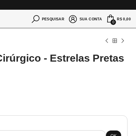
S
R$ 0,00
PESQUISAR
SUA CONTA
0
irúrgico - Estrelas Pretas
OK