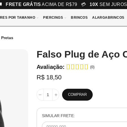
🚚
FRETE GRÁTIS
ACIMA DE R$79 💳
10X
SEM JURO
RES POR TAMANHO
PIERCINGS
BRINCOS
ALARGABRINCOS
 Pretas
Falso Plug de Aço C
Avaliação:
(0)
R$ 18,50
COMPRAR
SIMULAR FRETE: