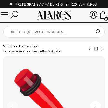
🚚
FRETE GRÁTIS
ACIMA DE R$79 💳
10X
SEM JUROS
0
Início
Alargadores
Expansor Acrílico Vermelho 2 Anéis