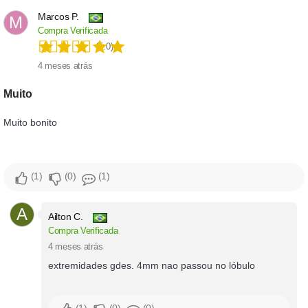
Marcos P.
M
Compra Verificada
(5.0)
4 meses atrás
Muito
Muito bonito
1
0
1
A
Ailton C.
Compra Verificada
4 meses atrás
extremidades gdes. 4mm nao passou no lóbulo
1
0
0