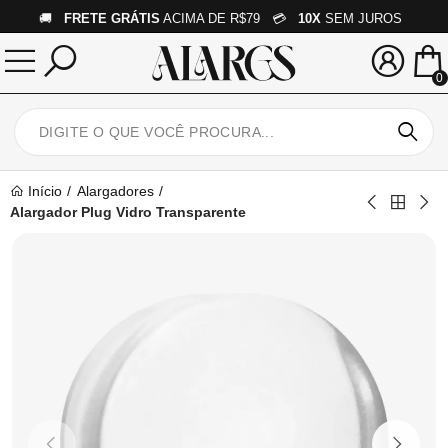
🚚
FRETE GRÁTIS
ACIMA DE R$79 💳
10X
SEM JUROS
0
Início
Alargadores
Alargador Plug Vidro Transparente