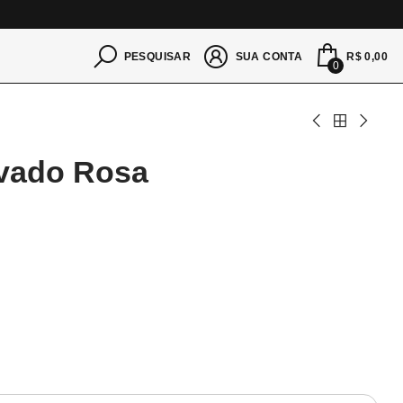
S
R$ 0,00
PESQUISAR
SUA CONTA
0
avado Rosa