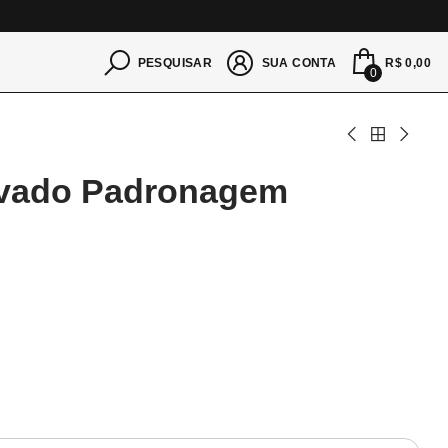
S
R$ 0,00
PESQUISAR
SUA CONTA
0
avado Padronagem