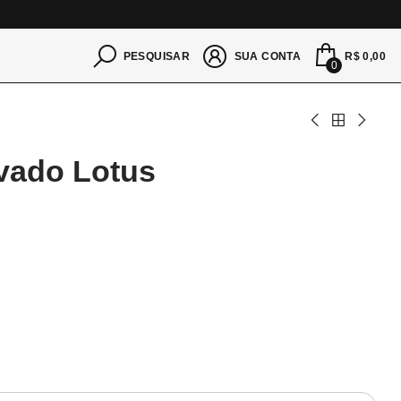
S
R$ 0,00
PESQUISAR
SUA CONTA
0
vado Lotus