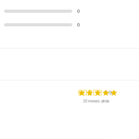
0
0
(5.0)
10 meses atrás