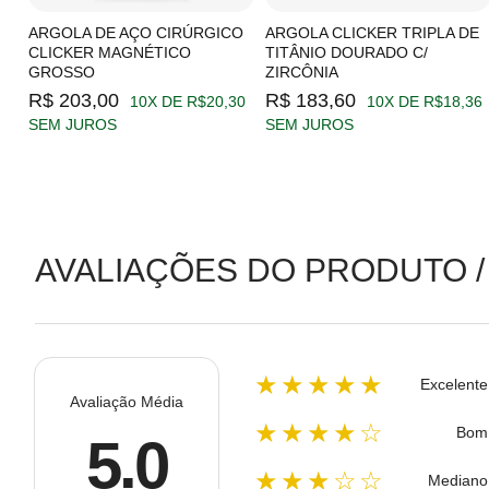
C/
ARGOLA DE AÇO CIRÚRGICO
ARGOLA CLICKER TRIPLA DE
CLICKER MAGNÉTICO
TITÂNIO DOURADO C/
GROSSO
ZIRCÔNIA
19
R$ 203,00
R$ 183,60
10X DE R$20,30
10X DE R$18,36
SEM JUROS
SEM JUROS
AVALIAÇÕES DO PRODUTO /
★★★★★
Excelente
Avaliação Média
★★★★☆
Bom
5.0
★★★☆☆
Mediano