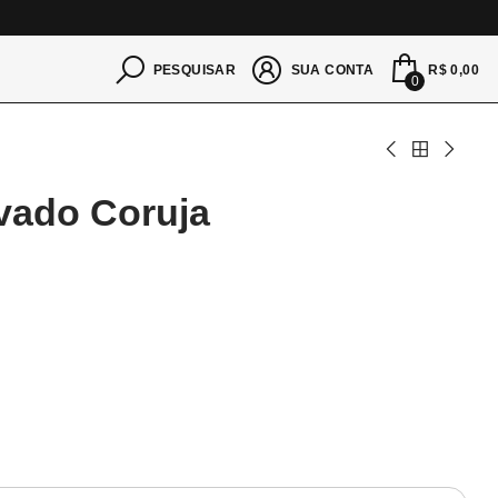
S
R$ 0,00
PESQUISAR
SUA CONTA
0
vado Coruja