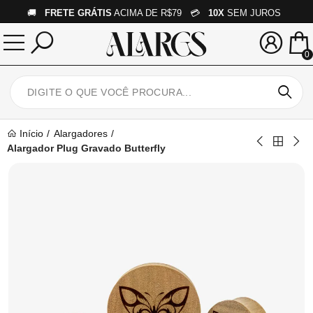
🚚
FRETE GRÁTIS
ACIMA DE R$79 💳
10X
SEM JUROS
0
Início
Alargadores
Alargador Plug Gravado Butterfly