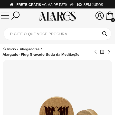
🚚
FRETE GRÁTIS
ACIMA DE R$79 💳
10X
SEM JUROS
0
Início
Alargadores
Alargador Plug Gravado Buda da Meditação